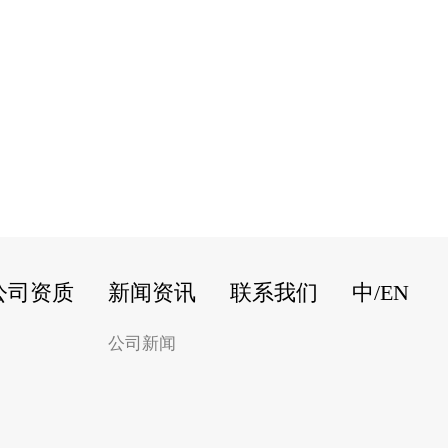
公司资质
新闻资讯
联系我们
中/EN
公司新闻