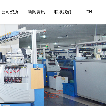
公司资质
新闻资讯
联系我们
EN